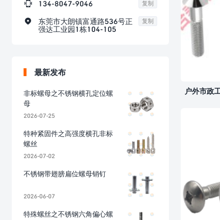

134-8047-9046
复制

东莞市大朗镇富通路536号正
复制
强达工业园1栋104-105
最新发布
户外市政
非标螺母之不锈钢横孔定位螺
母
2026-07-25
特种紧固件之高强度横孔非标
螺丝
2026-07-02
不锈钢带翅膀扁位螺母销钉
2026-06-07
特殊螺丝之不锈钢六角偏心螺