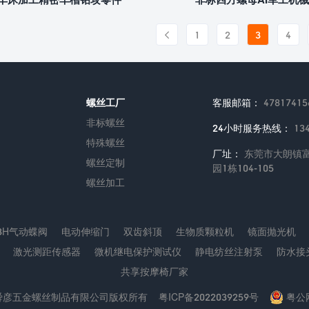
1
2
3
4

螺丝工厂
客服邮箱：
47817415
非标螺丝
24小时服务热线：
13
特殊螺丝
厂址：
东莞市大朗镇富
螺丝定制
园1栋104-105
螺丝加工
43H气动蝶阀
电动伸缩门
双齿斜顶
生物质颗粒机
镜面抛光机
激光测距传感器
微机继电保护测试仪
静电纺丝注射泵
防水接
共享按摩椅厂家
2东莞市舜彦五金螺丝制品有限公司版权所有
粤ICP备2022039259号
粤公网