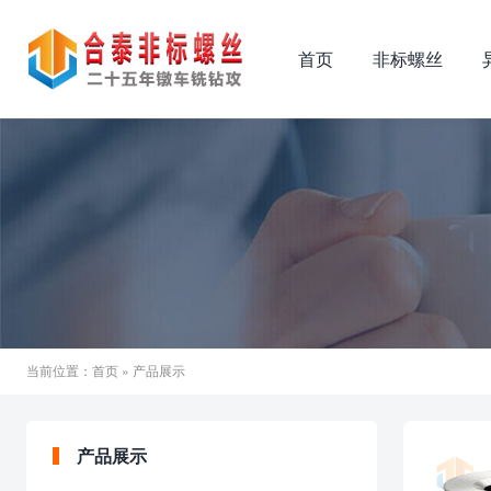
首页
非标螺丝
当前位置：
首页
» 产品展示
产品展示