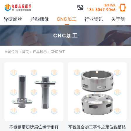

服务热线

134-8047-9046
异型螺丝
异型螺母
CNC加工
行业资讯
关于我们
CNC加工
当前位置：
首页
»
产品展示
» CNC加工
不锈钢带翅膀扁位螺母销钉
车铣复合加工零件之定位铣槽钻