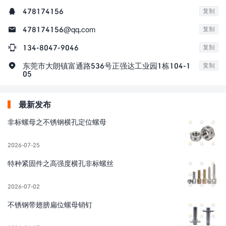

478174156
复制

478174156@qq.com
复制

134-8047-9046
复制

东莞市大朗镇富通路536号正强达工业园1栋104-1
复制
05
最新发布
非标螺母之不锈钢横孔定位螺母
2026-07-25
特种紧固件之高强度横孔非标螺丝
2026-07-02
不锈钢带翅膀扁位螺母销钉