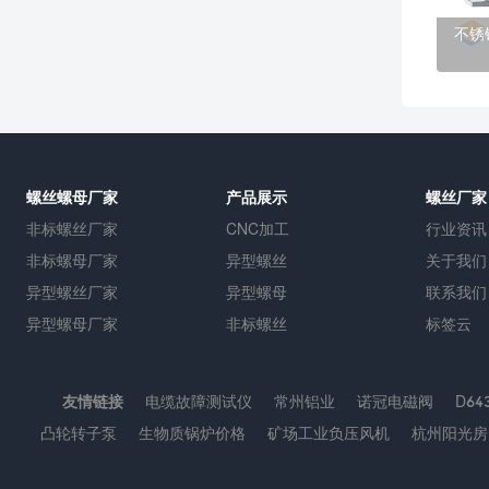
不锈
螺丝螺母厂家
产品展示
螺丝厂家
非标螺丝厂家
CNC加工
行业资讯
非标螺母厂家
异型螺丝
关于我们
异型螺丝厂家
异型螺母
联系我们
异型螺母厂家
非标螺丝
标签云
友情链接
电缆故障测试仪
常州铝业
诺冠电磁阀
D6
凸轮转子泵
生物质锅炉价格
矿场工业负压风机
杭州阳光房