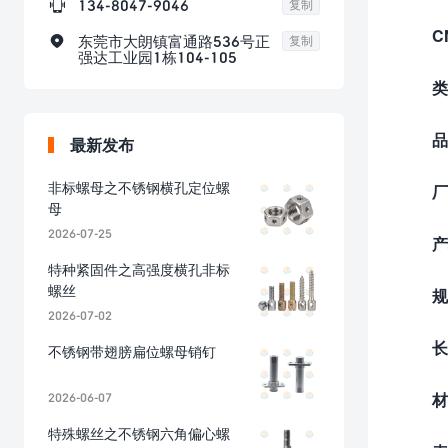

134-8047-9046
复制
C

东莞市大朗镇富通路536号正
复制
强达工业园1栋104-105
类
品
最新发布
非标螺母之不锈钢横孔定位螺
厂
母
2026-07-25
产
特种紧固件之高强度横孔非标
螺丝
规
2026-07-02
长
不锈钢带翅膀扁位螺母销钉
2026-06-07
材
特殊螺丝之不锈钢六角偏心螺