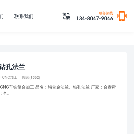

服务热线

们
联系我们
134-8047-9046
金钻孔法兰

CNC加工
阅读(1052)
CNC车铣复合加工 品名：铝合金法兰、钻孔法兰 厂家：合泰舜
Φ...