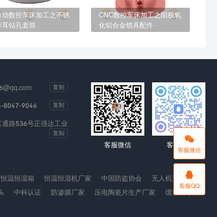
自动数控车床加工之不锈
CNC数控车床加工之阳极氧
带耳钻孔套筒
化铝合金锁具配件
6@qq.com
复制
4-8047-9046
复制
通路536号正强达工业
复制

客服微信
客服QQ
客服微信

恒温恒湿箱
恒温恒湿机厂家
中国防盗协会
无人机资讯
客服QQ
头
中科认证
防渗膜厂家
压电陶瓷片生产厂家
缓释消毒器