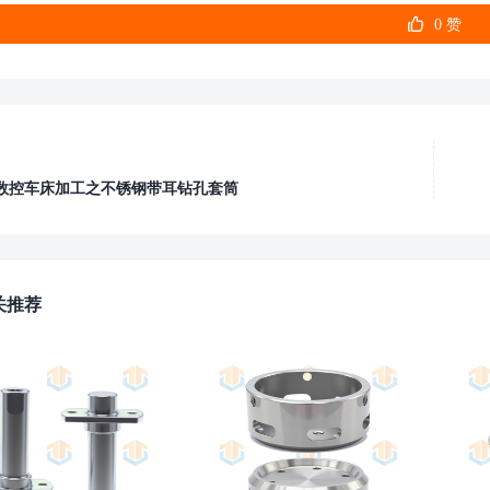

0
赞
数控车床加工之不锈钢带耳钻孔套筒
关推荐