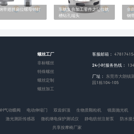
钢带翅膀扁位螺母销钉
车铣复合加工零件之定位铣
全
槽钻孔端头
钢
螺丝工厂
客服邮箱：
47817415
非标螺丝
24小时服务热线：
13
特殊螺丝
厂址：
东莞市大朗镇富
螺丝定制
园1栋104-105
螺丝加工
43H气动蝶阀
电动伸缩门
双齿斜顶
生物质颗粒机
镜面抛光机
激光测距传感器
微机继电保护测试仪
静电纺丝注射泵
防水接
共享按摩椅厂家