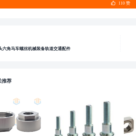

110
赞
头六角马车螺丝机械装备轨道交通配件
关推荐