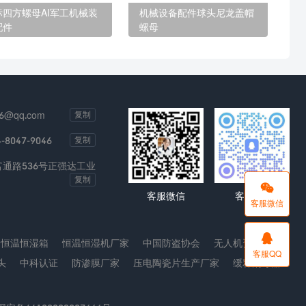
标四方螺母AI军工机械装
机械设备配件球头尼龙盖帽
配件
螺母
6@qq.com
复制
4-8047-9046
复制
通路536号正强达工业
复制

客服微信
客服QQ
客服微信

恒温恒湿箱
恒温恒湿机厂家
中国防盗协会
无人机资讯
客服QQ
头
中科认证
防渗膜厂家
压电陶瓷片生产厂家
缓释消毒器