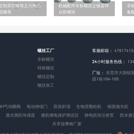
定制异型螺母之六角凸
机械配件非标螺丝之镀蓝锌
非
花螺母
台阶螺丝
备
螺丝工厂
客服邮箱：
47817415
非标螺丝
24小时服务热线：
13
特殊螺丝
厂址：
东莞市大朗镇富
螺丝定制
园1栋104-105
螺丝加工
43H气动蝶阀
电动伸缩门
双齿斜顶
生物质颗粒机
镜面抛光机
激光测距传感器
微机继电保护测试仪
静电纺丝注射泵
防水接
共享按摩椅厂家