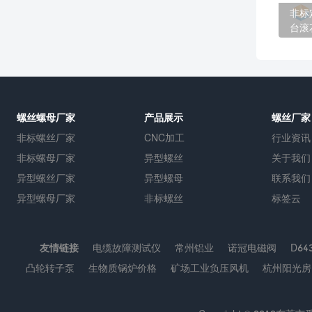
非标
台滚
螺丝螺母厂家
产品展示
螺丝厂家
非标螺丝厂家
CNC加工
行业资讯
非标螺母厂家
异型螺丝
关于我们
异型螺丝厂家
异型螺母
联系我们
异型螺母厂家
非标螺丝
标签云
友情链接
电缆故障测试仪
常州铝业
诺冠电磁阀
D6
凸轮转子泵
生物质锅炉价格
矿场工业负压风机
杭州阳光房