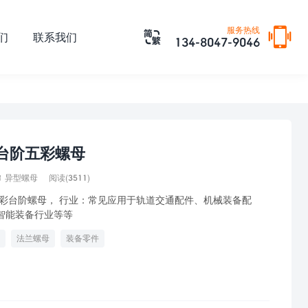

服务热线

们
联系我们
134-8047-9046
台阶五彩螺母

异型螺母
阅读(3511)
彩台阶螺母， 行业：常见应用于轨道交通配件、机械装备配
智能装备行业等等
法兰螺母
装备零件