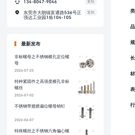

134-8047-9046
复制
类

东莞市大朗镇富通路536号正
复制
强达工业园1栋104-105
品
规
最新发布
非标螺母之不锈钢横孔定位螺
长
母
2026-07-25
材
特种紧固件之高强度横孔非标
螺丝
表
2026-07-02
行
不锈钢带翅膀扁位螺母销钉
2026-06-07
特殊螺丝之不锈钢六角偏心螺