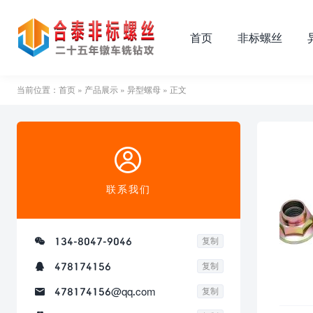
首页
非标螺丝
当前位置：
首页
»
产品展示
»
异型螺母
» 正文

联系我们

134-8047-9046
复制

478174156
复制

478174156@qq.com
复制