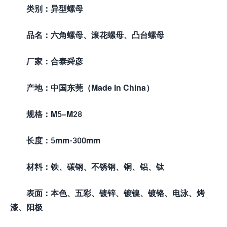
类别：异型螺母
品名：六角螺母、滚花螺母、凸台螺母
厂家：合泰舜彦
产地：中国东莞（Made In China）
规格：
M5
–
M
28
长度：5mm-300mm
材料：铁、碳钢、不锈钢、铜、铝、钛
表面：本色、五彩、镀锌、镀镍、镀铬、电泳、烤
漆、阳极