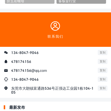
阶五彩螺母
备钣金行业

联系我们

134-8047-9046
复制

478174156
复制

478174156@qq.com
复制

134-8047-9046
复制

东莞市大朗镇富通路536号正强达工业园1栋104-1
复制
05
最新发布