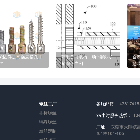
紧固件之高强度横孔非
苹果公司取得一项“隐藏式”
合
丝
紧固件专利
急
螺丝工厂
客服邮箱：
47817415
非标螺丝
24小时服务热线：
13
特殊螺丝
厂址：
东莞市大朗镇富
螺丝定制
园1栋104-105
螺丝加工