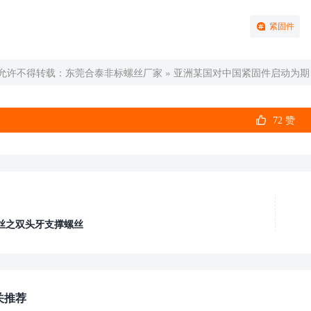
紧固件
允许不得转载：
东莞合泰非标螺丝厂家
»
亚洲某国对中国紧固件启动为期

72
赞
丝之双头牙支撑螺丝
关推荐