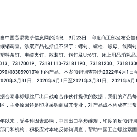
自中国贸易救济信息网的消息，9月23日，印度商工部发布公告称，
倾销调查。涉案产品包括但不限于：螺钉、螺栓、螺母、线圈
塑料条钉、电缆夹钉、散装钉、钢钉及U形钉、床上用品消耗品
0013、73170019、73181110-73181190、73181200、731813
74090和83059010项下的产品。本案倾销调查期为2022年4月1
2020年3月31日、2020年4月1日至2021年3月31日、2021年
据合泰非标螺丝厂出口战略合作伙伴提供的数据，我们的产品每
区，主要原因还是印度采购商极其专业，对产品成本构成有非常
年以来，受各种因素影响，中国出口举步维艰，印度的反倾销调
部门和机构，积极应对本轮反倾销调查，帮助中国五金螺丝紧