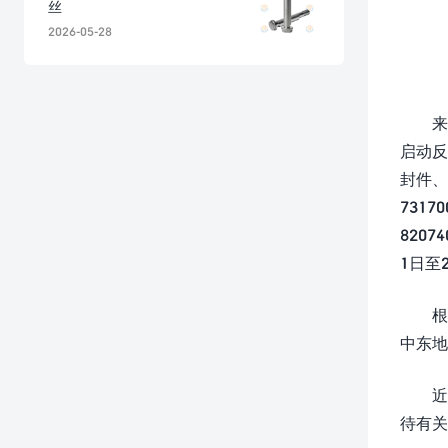
丝
2026-05-28
来
启动反
封件、
7317
820
1日至
根
中东地
近
待有关