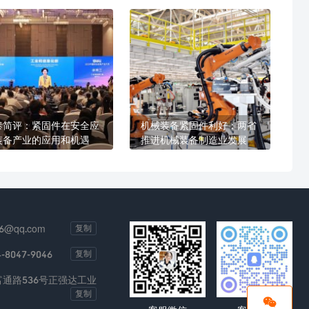
泰简评：紧固件在安全应
机械装备紧固件利好：两省
装备产业的应用和机遇
推进机械装备制造业发展
6@qq.com
复制
4-8047-9046
复制
通路536号正强达工业
复制
