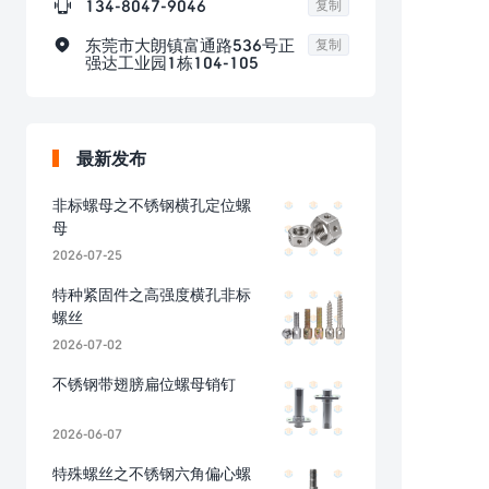

134-8047-9046
复制

东莞市大朗镇富通路536号正
复制
强达工业园1栋104-105
最新发布
非标螺母之不锈钢横孔定位螺
母
2026-07-25
特种紧固件之高强度横孔非标
螺丝
2026-07-02
不锈钢带翅膀扁位螺母销钉
2026-06-07
特殊螺丝之不锈钢六角偏心螺