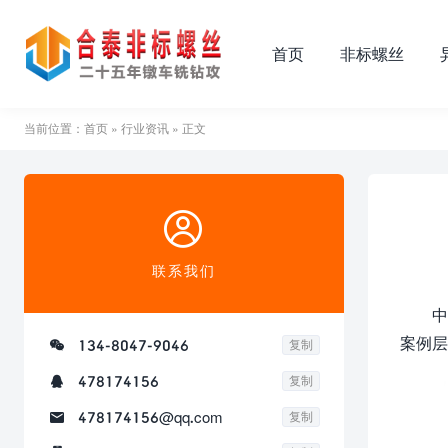
首页
非标螺丝
当前位置：
首页
»
行业资讯
» 正文

联系我们
中
案例层

134-8047-9046
复制

478174156
复制

478174156@qq.com
复制