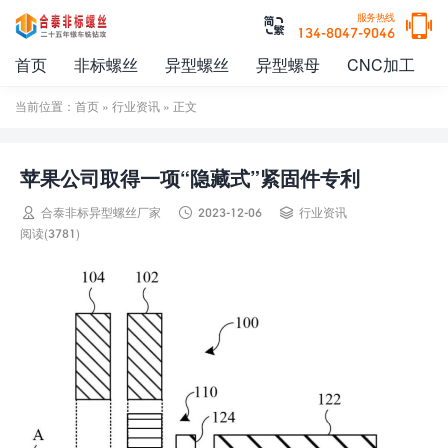

服务热线

134-8047-9046
首页
非标螺丝
异型螺丝
异型螺母
CNC加工
当前位置：
首页
»
行业资讯
» 正文
苹果公司取得一项“隐藏式”紧固件专利



合泰非标异型螺丝厂家
2023-12-06
行业资讯
阅读(3781)