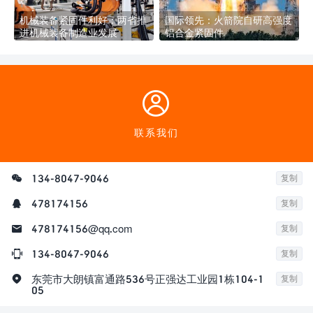
机械装备紧固件利好：两省推
国际领先：火箭院自研高强度
进机械装备制造业发展
铝合金紧固件

联系我们

134-8047-9046
复制

478174156
复制

478174156@qq.com
复制

134-8047-9046
复制

东莞市大朗镇富通路536号正强达工业园1栋104-1
复制
05