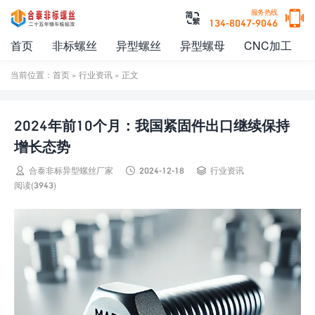

服务热线

134-8047-9046
首页
非标螺丝
异型螺丝
异型螺母
CNC加工
当前位置：
首页
»
行业资讯
» 正文
2024年前10个月：我国紧固件出口继续保持
增长态势



合泰非标异型螺丝厂家
2024-12-18
行业资讯
阅读(3943)