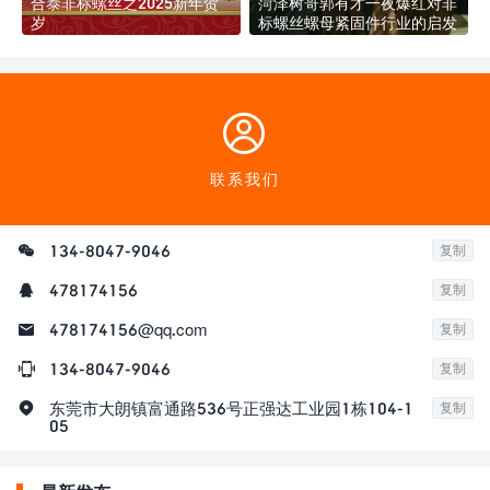
合泰非标螺丝之2025新年贺
菏泽树哥郭有才一夜爆红对非
岁
标螺丝螺母紧固件行业的启发

联系我们

134-8047-9046
复制

478174156
复制

478174156@qq.com
复制

134-8047-9046
复制

东莞市大朗镇富通路536号正强达工业园1栋104-1
复制
05