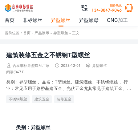

服务热线

134-8047-9046
首页
非标螺丝
异型螺丝
异型螺母
CNC加工
当前位置：
首页
»
产品展示
»
异型螺丝
» 正文
建筑装修五金之不锈钢T型螺丝



合泰非标异型螺丝厂家
2023-12-01
异型螺丝
阅读(3471)
类别：异型螺丝， 品名：T型螺丝、建筑螺丝、不锈钢螺丝， 行
业：常见应用于路桥基建五金、光伏五金尤其常见于建筑五金、装
修五金等等
不锈钢螺丝
建筑五金
装修五金
类别：异型螺丝