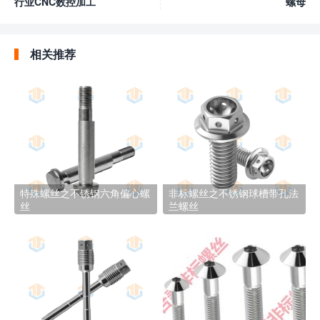
行业CNC数控加工
螺母
相关推荐
特殊螺丝之不锈钢六角偏心螺
非标螺丝之不锈钢球槽带孔法
丝
兰螺丝