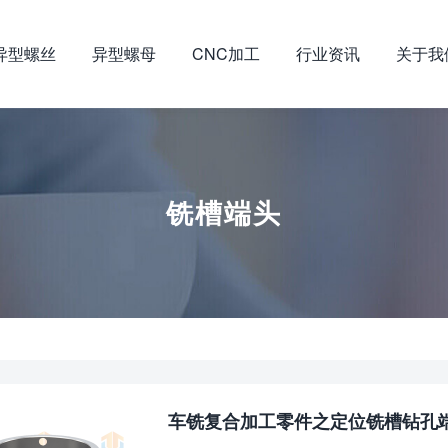
异型螺丝
异型螺母
CNC加工
行业资讯
关于我
铣槽端头
车铣复合加工零件之定位铣槽钻孔