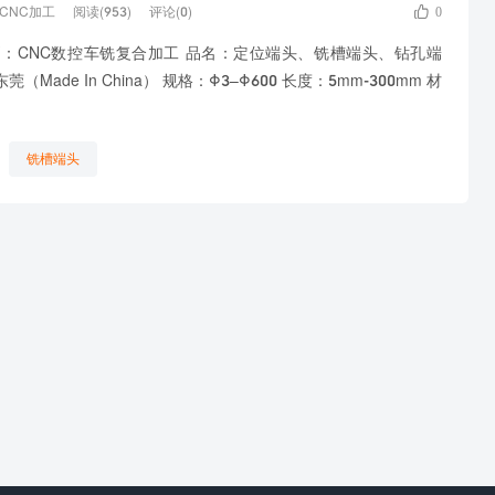

CNC加工
阅读(953)
评论(0)
0
：CNC数控车铣复合加工 品名：定位端头、铣槽端头、钻孔端
de In China） 规格：Φ3–Φ600 长度：5mm-300mm 材
铣槽端头