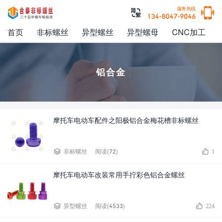

服务热线

134-8047-9046
首页
非标螺丝
异型螺丝
异型螺母
CNC加工
铝合金
摩托车电动车配件之阳极铝合金梅花槽非标螺丝


非标螺丝
阅读(72)
1
摩托车电动车改装常用手拧彩色铝合金螺丝


异型螺丝
阅读(4533)
224