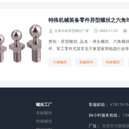
特殊机械装备零件异型螺丝之六角



合泰非标异型螺丝厂家
2023-11-21
类别：异型螺丝, 品名：球头螺丝、六角螺
件、军工零件尤其常见于家居家用电器行业等
六角螺丝
机械零件
特殊螺丝
螺丝工厂
客服邮箱：
47817415
非标螺丝
24小时服务热线：
13
特殊螺丝
厂址：
东莞市大朗镇富