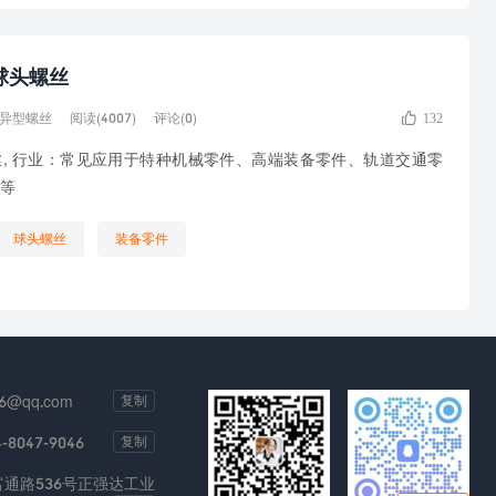
球头螺丝

异型螺丝
阅读(4007)
评论(0)
132
丝, 行业：常见应用于特种机械零件、高端装备零件、轨道交通零
等
球头螺丝
装备零件
6@qq.com
复制
4-8047-9046
复制
通路536号正强达工业