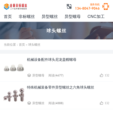

服务热线

134-8047-9046
首页
非标螺丝
异型螺丝
异型螺母
CNC加工
球头螺丝
当前位置：
首页
» 球头螺丝
机械设备配件球头尼龙盖帽螺母


异型螺母
阅读(4677)
132
特殊机械装备零件异型螺丝之六角球头螺丝


异型螺丝
阅读(4008)
132