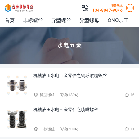

服务热线

134-8047-9046
首页
非标螺丝
异型螺丝
异型螺母
CNC加工
水电五金
机械液压水电五金零件之钢球喷嘴螺丝


异型螺丝
阅读(1894)
16
机械液压水电五金零件之喷嘴螺丝


非标螺丝
阅读(2004)
11