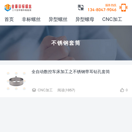

服务热线

134-8047-9046
首页
非标螺丝
异型螺丝
异型螺母
CNC加工
不锈钢套筒
全自动数控车床加工之不锈钢带耳钻孔套筒


CNC加工
阅读(1057)
0